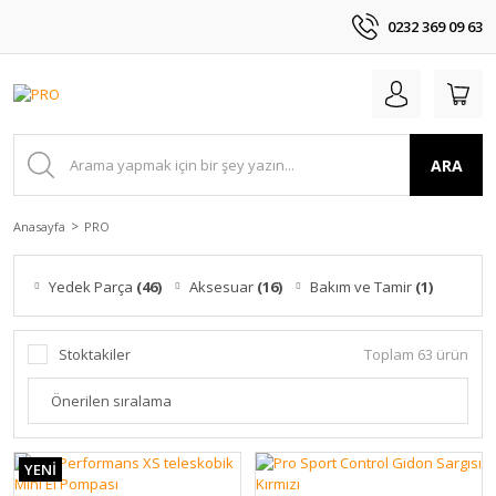
0232 369 09 63
ARA
Anasayfa
PRO
Yedek Parça
(46)
Aksesuar
(16)
Bakım ve Tamir
(1)
Stoktakiler
Toplam 63 ürün
YENİ