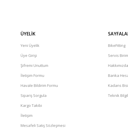
ÜYELİK
SAYFALA
Yeni Üyelik
BikeFitting
Üye Girişi
Servis Biri
Şifremi Unuttum
Hakkımızd
İletişim Formu
Banka Hesap
Havale Bildirim Formu
Kadans Bisi
Sipariş Sorgula
Teknik Bilgi
Kargo Takibi
İletişim
Mesafeli Satış Sözleşmesi