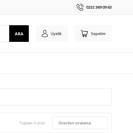
0232 369 09 63
ARA
Üyelik
Sepetim
Toplam 3 ürün