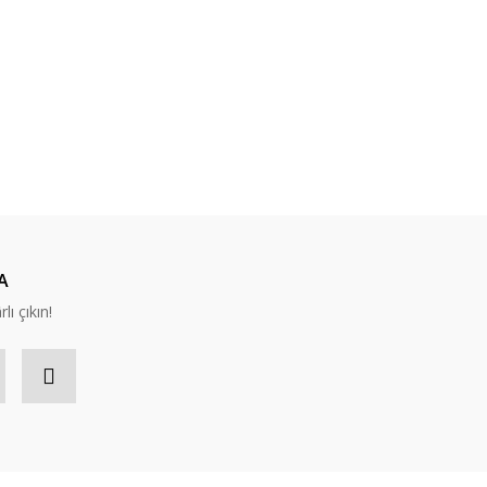
A
lı çıkın!