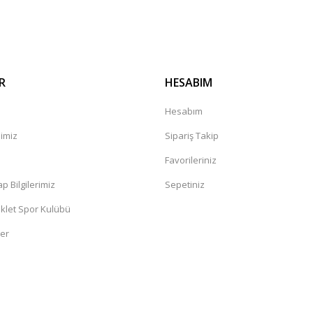
R
HESABIM
Hesabım
mimiz
Sipariş Takip
a
Favorileriniz
 Bilgilerimiz
Sepetiniz
klet Spor Kulübü
ler