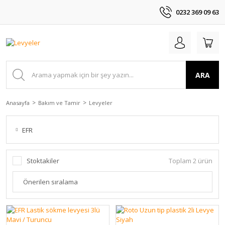
0232 369 09 63
ARA
Anasayfa
Bakım ve Tamir
Levyeler
EFR
Stoktakiler
Toplam 2 ürün