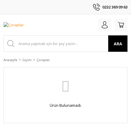
0232 369 09 63
ARA
Anasayfa
Giyim
Çoraplar
Ürün Bulunamadı.