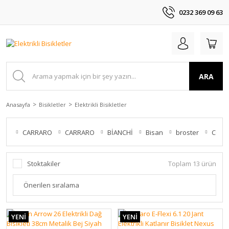
0232 369 09 63
ARA
Anasayfa
Bisikletler
Elektrikli Bisikletler
CARRARO
CARRARO
BİANCHİ
Bisan
broster
Corell
Stoktakiler
Toplam 13 ürün
YENİ
YENİ