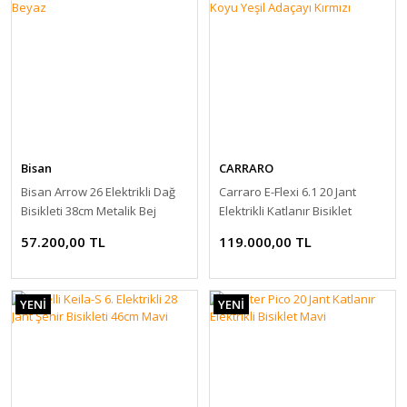
Bisan
CARRARO
Bisan Arrow 26 Elektrikli Dağ
Carraro E-Flexi 6.1 20 Jant
Bisikleti 38cm Metalik Bej
Elektrikli Katlanır Bisiklet
Siyah Beyaz
Nexus Koyu Yeşil Adaçayı
57.200,00 TL
119.000,00 TL
Kırmızı
YENİ
YENİ