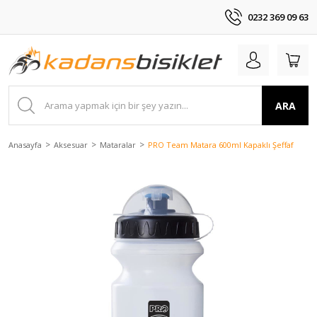
0232 369 09 63
ARA
Anasayfa
Aksesuar
Mataralar
PRO Team Matara 600ml Kapaklı Şeffaf