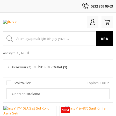
0232 369 09 63
ARA
Anasayfa
JİNG Yİ
Aksesuar
(3)
İNDİRİM /Outlet
(1)
Stoktakiler
Toplam 3 ürün
%64