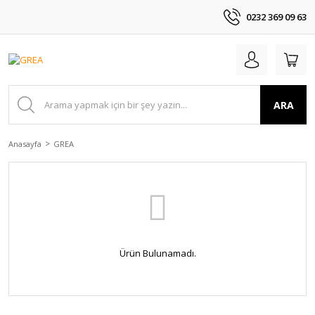
0232 369 09 63
ARA
Anasayfa
GREA
Ürün Bulunamadı.