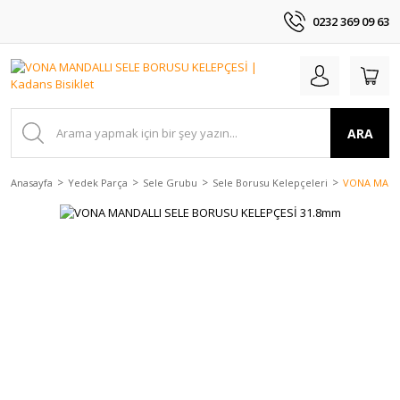
0232 369 09 63
ARA
Anasayfa
Yedek Parça
Sele Grubu
Sele Borusu Kelepçeleri
VONA MANDA