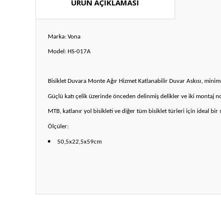
ÜRÜN AÇIKLAMASI
Marka: Vona
Model: HS-017A
Bisiklet Duvara Monte Ağır Hizmet Katlanabilir Duvar Askısı, mini
Güçlü katı çelik üzerinde önceden delinmiş delikler ve iki montaj nok
MTB, katlanır yol bisikleti ve diğer tüm bisiklet türleri için ideal
Ölçüler:
50,5x22,5x59cm
Bu ürünün fiyat bilgisi, resim, ürün açıklamalarında ve diğ
Görüş ve önerileriniz için teşekkür ederiz.