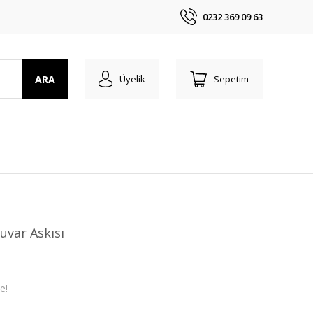
0232 369 09 63
ARA
Üyelik
Sepetim
uvar Askısı
e!