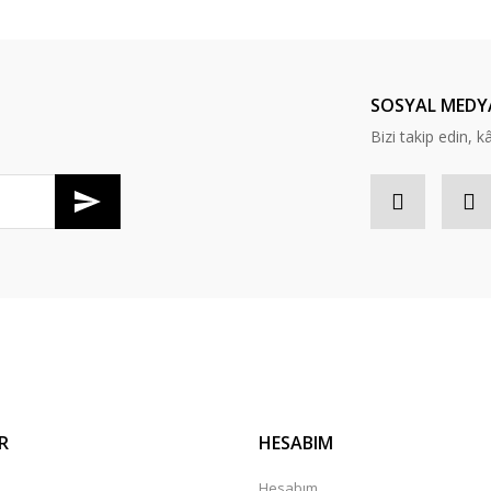
Bu ürüne ilk yorumu siz yapın!
Yorum Yaz
SOSYAL MEDY
Bizi takip edin, kâr
Gönder
R
HESABIM
Hesabım