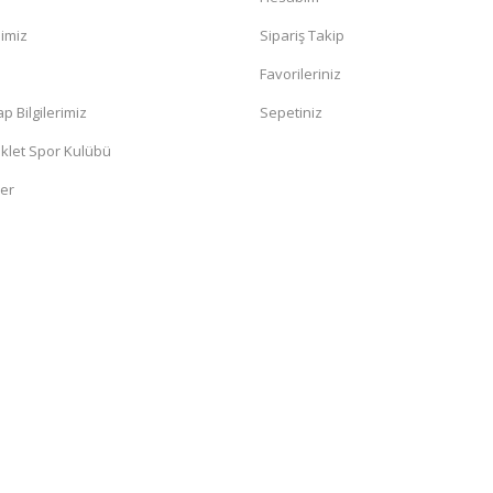
mimiz
Sipariş Takip
a
Favorileriniz
 Bilgilerimiz
Sepetiniz
klet Spor Kulübü
ler