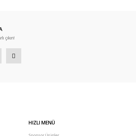
A
lı çıkın!
HIZLI MENÜ
Sponsor Ürünler