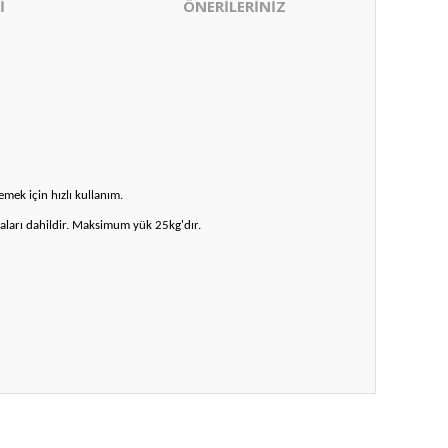
İ
ÖNERİLERİNİZ
emek için hızlı kullanım.
ataları dahildir. Maksimum yük 25kg'dır.
ıza iletebilirsiniz.