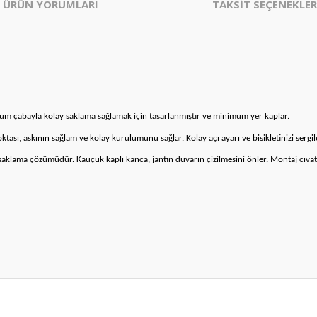
ÜRÜN YORUMLARI
TAKSİT SEÇENEKLER
mum çabayla kolay saklama sağlamak için tasarlanmıştır ve minimum yer kaplar.
tası, askının sağlam ve kolay kurulumunu sağlar. Kolay açı ayarı ve bisikletinizi sergil
 bir saklama çözümüdür. Kauçuk kaplı kanca, jantın duvarın çizilmesini önler. Montaj cıv
er konularda yetersiz gördüğünüz noktaları öneri formunu kullanarak tarafım