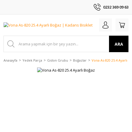
0232 369 09 63
ARA
Anasayfa
Yedek Parça
Gidon Grubu
Boğazlar
Vona As-820 25.4 Ayarlı B