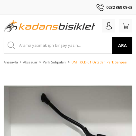
0232 369 09 63
ARA
Anasayfa
Aksesuar
Park Sehpaları
UMT KCD-01 Ortadan Park Sehpası