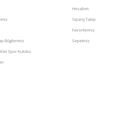
Hesabım
mimiz
Sipariş Takip
a
Favorileriniz
 Bilgilerimiz
Sepetiniz
klet Spor Kulübü
ler