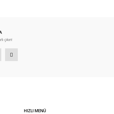
ıza iletebilirsiniz.
A
lı çıkın!
HIZLI MENÜ