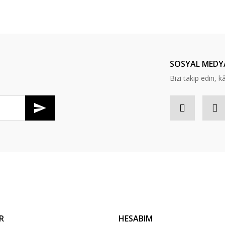
er konularda yetersiz gördüğünüz noktaları öneri formunu kullanarak tarafım
Bu ürüne ilk yorumu siz yapın!
Yorum Yaz
SOSYAL MEDY
Bizi takip edin, kâr
Gönder
R
HESABIM