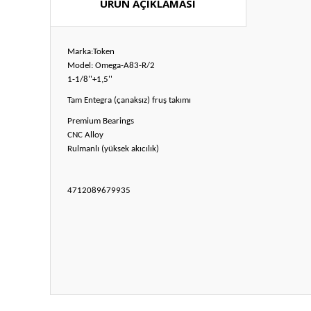
ÜRÜN AÇIKLAMASI
Marka:Token
Model: Omega-A83-R/2
1-1/8''+1,5''
Tam Entegra (çanaksız) fruş takımı
Premium Bearings
CNC Alloy
Rulmanlı (yüksek akıcılık)
4712089679935