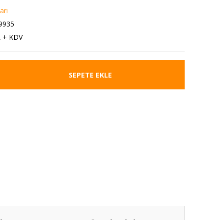
arı
9935
L + KDV
SEPETE EKLE