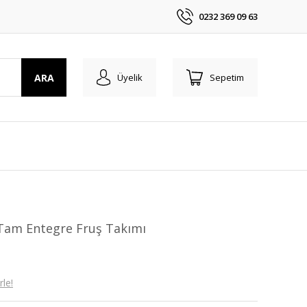
0232 369 09 63
ARA
Üyelik
Sepetim
Tam Entegre Fruş Takımı
le!