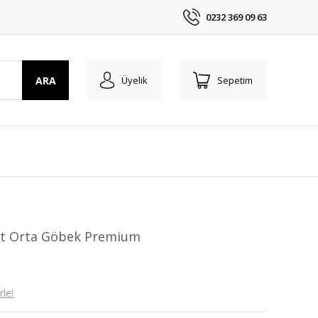
0232 369 09 63
ARA
Üyelik
Sepetim
it Orta Göbek Premium
le!