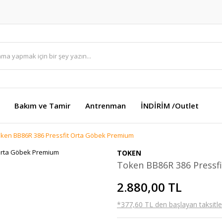
Bakım ve Tamir
Antrenman
İNDİRİM /Outlet
ken BB86R 386 Pressfit Orta Göbek Premium
TOKEN
Token BB86R 386 Pressf
2.880,00 TL
*377,60 TL den başlayan taksitler