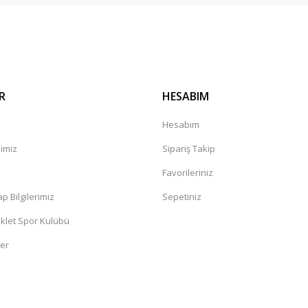
Gönder
R
HESABIM
Hesabım
mimiz
Sipariş Takip
a
Favorileriniz
 Bilgilerimiz
Sepetiniz
klet Spor Kulübü
ler