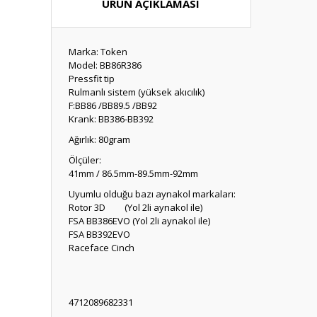
ÜRÜN AÇIKLAMASI
Marka: Token
Model: BB86R386
Pressfit tip
Rulmanlı sistem (yüksek akıcılık)
F:BB86 /BB89.5 /BB92
Krank: BB386-BB392
Ağırlık: 80gram
Ölçüler:
41mm / 86.5mm-89.5mm-92mm
Uyumlu olduğu bazı aynakol markaları:
Rotor 3D (Yol 2li aynakol ile)
FSA BB386EVO (Yol 2li aynakol ile)
FSA BB392EVO
Raceface Cinch
4712089682331