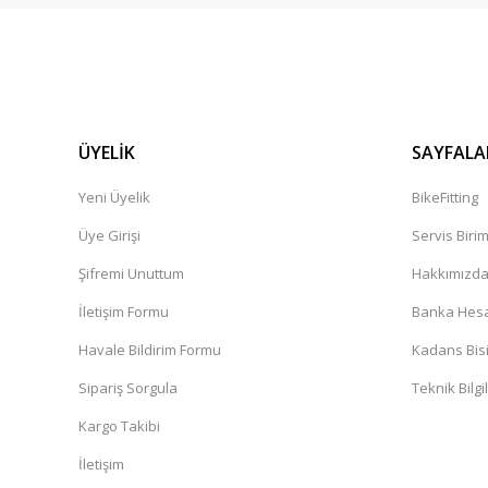
ÜYELİK
SAYFALA
Yeni Üyelik
BikeFitting
Üye Girişi
Servis Biri
Şifremi Unuttum
Hakkımızd
İletişim Formu
Banka Hesap
Havale Bildirim Formu
Kadans Bisi
Sipariş Sorgula
Teknik Bilgi
Kargo Takibi
İletişim