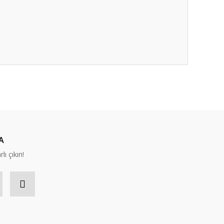
ıza iletebilirsiniz.
A
lı çıkın!