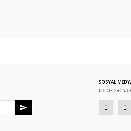
er konularda yetersiz gördüğünüz noktaları öneri formunu kullanarak tarafım
Bu ürüne ilk yorumu siz yapın!
Yorum Yaz
SOSYAL MEDY
Bizi takip edin, kâr