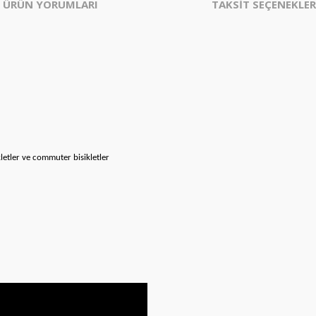
ÜRÜN YORUMLARI
TAKSİT SEÇENEKLER
sikletler ve commuter bisikletler