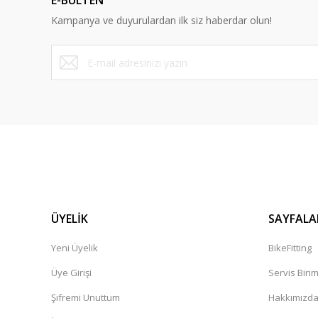
E-BÜLTEN
Ürün bilgilerinde hatalar bulunuyor.
Kampanya ve duyurulardan ilk siz haberdar olun!
Ürün fiyatı diğer sitelerden daha pahalı.
Bu ürüne benzer farklı alternatifler olmalı.
ÜYELİK
SAYFALA
Yeni Üyelik
BikeFitting
Üye Girişi
Servis Biri
Şifremi Unuttum
Hakkımızd