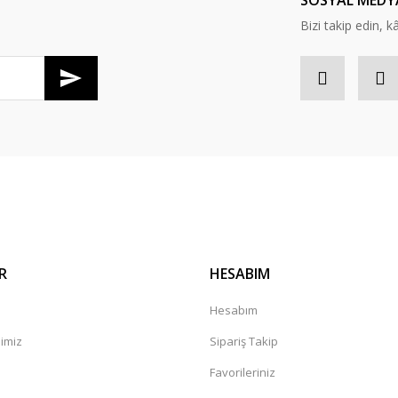
SOSYAL MEDY
Bizi takip edin, kâr
Gönder
R
HESABIM
Hesabım
mimiz
Sipariş Takip
a
Favorileriniz