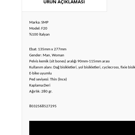
ÜRÜN AÇIKLAMASI
Marka: SMP
Model: F20
%100 İtalyan
Ebat: 135mm x 277mm
Gender: Man, Woman
Pelvis kemik (sit bones) aralığı 90mm-115mm arası
Kullanım alanı: Dağ bisikletleri, yol bisikletleri, cyclecross, fixie bi
E-bike uyumlu
Ped seviyesi: Thin (İnce)
Kaplama:Deri
Ağırlık: 280 gr.
8032568527295