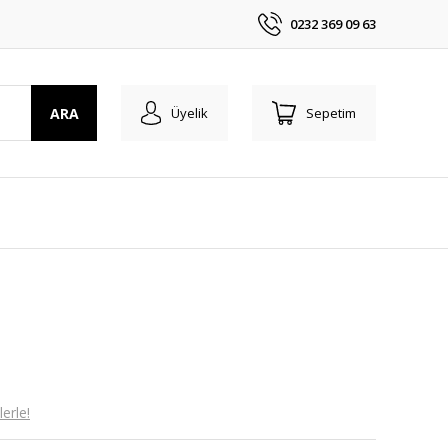
0232 369 09 63
ARA
Üyelik
Sepetim
erle!