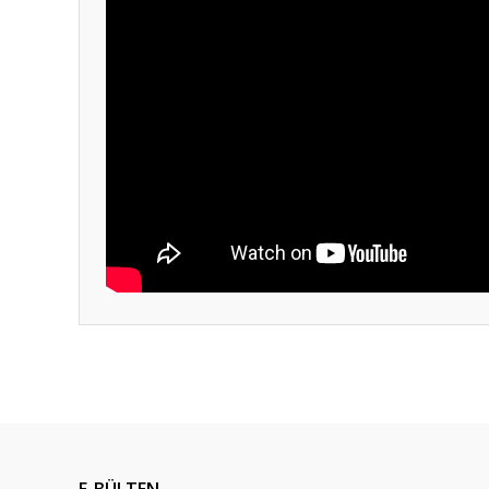
Bu ürünün fiyat bilgisi, resim, ürün açıklamalarında ve diğ
Görüş ve önerileriniz için teşekkür ederiz.
Ürün resmi kalitesiz, bozuk veya görüntülenemiyor.
Ürün açıklamasında eksik bilgiler bulunuyor.