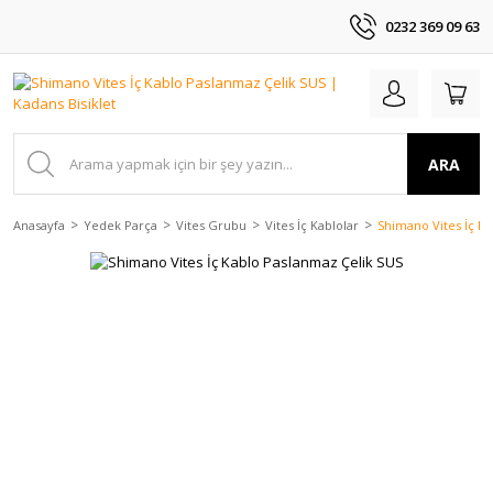
0232 369 09 63
ARA
Anasayfa
Yedek Parça
Vites Grubu
Vites İç Kablolar
Shimano Vites İç K