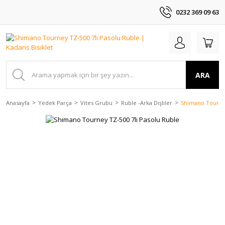
0232 369 09 63
ARA
Anasayfa
Yedek Parça
Vites Grubu
Ruble -Arka Dişliler
Shimano Tourney