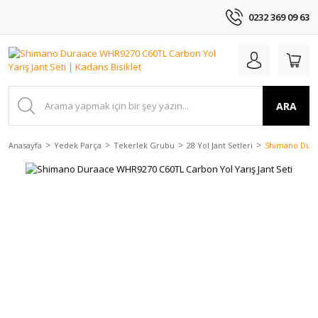
0232 369 09 63
ARA
Anasayfa
Yedek Parça
Tekerlek Grubu
28 Yol Jant Setleri
Shimano Duraa