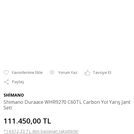
Yorum Yaz
Tavsiye Et
Paylaş
SHİMANO
Shimano Duraace WHR9270 C60TL Carbon Yol Yarış Jant
Seti
111.450,00 TL
*14.612,33 TL den başlayan taksitlerle!