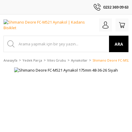
0232 369 09 63
ARA
Anasayfa
Yedek Parça
Vites Grubu
Aynakollar
Shimano Deore FC-M521 