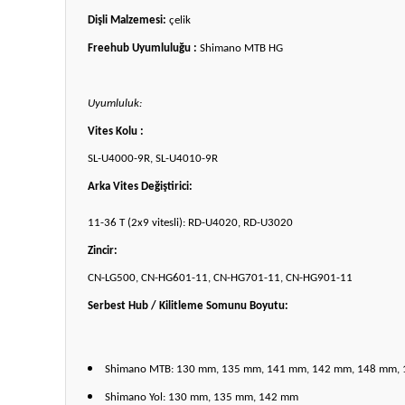
Dişli Malzemesi:
çelik
Freehub Uyumluluğu :
Shimano MTB HG
Uyumluluk:
Vites Kolu :
SL-U4000-9R, SL-U4010-9R
Arka Vites Değiştirici:
11-36 T (2x9 vitesli): RD-U4020, RD-U3020
Zincir:
CN-LG500, CN-HG601-11, CN-HG701-11, CN-HG901-11
Serbest Hub / Kilitleme Somunu Boyutu:
Shimano MTB: 130 mm, 135 mm, 141 mm, 142 mm, 148 mm,
Shimano Yol: 130 mm, 135 mm, 142 mm