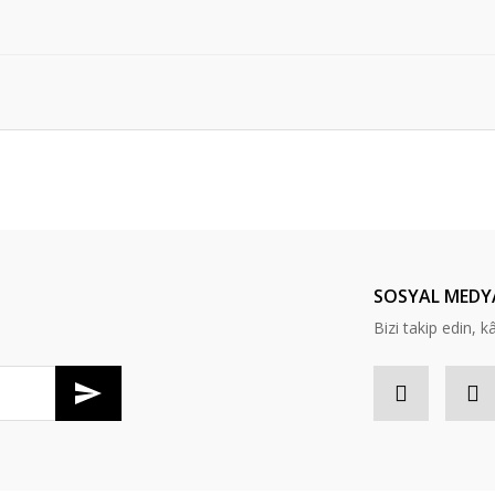
er konularda yetersiz gördüğünüz noktaları öneri formunu kullanarak tarafım
Bu ürüne ilk yorumu siz yapın!
Yorum Yaz
SOSYAL MEDY
Bizi takip edin, kâr