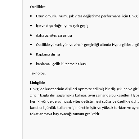
Özellikler:
Uzun ömürlü, yumuşak vites değiştirme performansı için Linkgli
içe ve dışa doğru yumuşak geçiş
daha az vites sarsıntısı
Özellikle yüksek yük ve zincir gerginliği altında Hyperglide+'a g
Kaplama dişlisi
kaplamalı çelik kilitleme halkası
Teknoloji:
Linkglide
Linkglide kasetlerinin dişlileri optimize edilmiş bir diş şekline ve g
zincir bağlantısı sağlamakla kalmaz, aynı zamanda bu kasetleri Hyper
her iki yönde de yumuşak vites değiştirmeyi sağlar ve özellikle daha 
kasetleri günlük kullanım için üretilmiştir ve yüksek torktan ve ay
tokatlanmaya başlayacağı zamanı geciktirir.