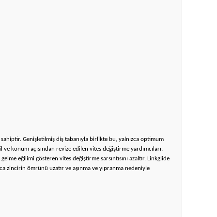
a sahiptir. Genişletilmiş diş tabanıyla birlikte bu, yalnızca optimum
il ve konum açısından revize edilen vites değiştirme yardımcıları,
elme eğilimi gösteren vites değiştirme sarsıntısını azaltır. Linkglide
yrıca zincirin ömrünü uzatır ve aşınma ve yıpranma nedeniyle