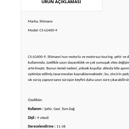
ÜRÜN AÇIKLAMASI
Marka: Shimano
Model: CS-LG400-9
CS-LG400-9, Shimano'nun motorlu ve motorsuz touring, şehir ve dağ bis
kullanımda, özellikle uzun dayanıklılık ve çok yumuşak vites değişiml
artırılmıştır. Bunun temel nedeni, yüksek koşullar altında bile aşın
optimize edilmiş tasarımından kaynaklanmaktadır; bu, zincirin pedal
sık sürüş yapıyorsanız sürüşün keyfini daha uzun süre çıkarabilirsi
Özellikler:
Kullanım :
Şehir, Gezi, Tüm Dağ
Dişli :
9 vitesli
Derecelendirme :
11-36