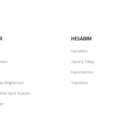
Gönder
R
HESABIM
Hesabım
mimiz
Sipariş Takip
a
Favorileriniz
 Bilgilerimiz
Sepetiniz
klet Spor Kulübü
ler