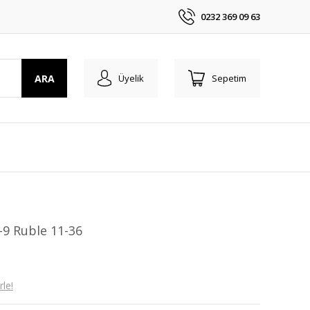
0232 369 09 63
ARA
Üyelik
Sepetim
9 Ruble 11-36
le!