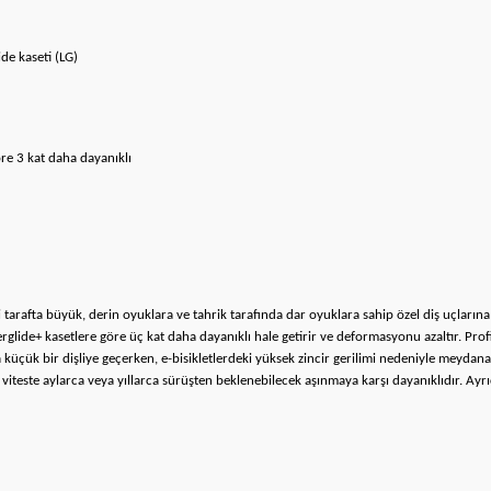
de kaseti (LG)
öre 3 kat daha dayanıklı
izli tarafta büyük, derin oyuklara ve tahrik tarafında dar oyuklara sahip özel diş uçların
glide+ kasetlere göre üç kat daha dayanıklı hale getirir ve deformasyonu azaltır. Prof
küçük bir dişliye geçerken, e-bisikletlerdeki yüksek zincir gerilimi nedeniyle meydana g
nı viteste aylarca veya yıllarca sürüşten beklenebilecek aşınmaya karşı dayanıklıdır. A