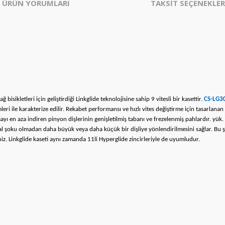
ÜRÜN YORUMLARI
TAKSİT SEÇENEKLER
ikletleri için geliştirdiği Linkglide teknolojisine sahip 9 vitesli bir kasettir.
CS-LG3
eri ile karakterize edilir. Rekabet performansı ve hızlı vites değiştirme için tasarlana
mayı en aza indiren pinyon dişlerinin genişletilmiş tabanı ve frezelenmiş pahlardır. yü
 şoku olmadan daha büyük veya daha küçük bir dişliye yönlendirilmesini sağlar. Bu şeki
niz. Linkglide kaseti aynı zamanda 11li Hyperglide zincirleriyle de uyumludur.