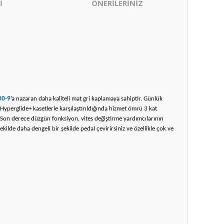
İ
ÖNERİLERİNİZ
00-9
’a nazaran daha kaliteli mat gri kaplamaya sahiptir. Günlük
n Hyperglide+ kasetlerle karşılaştırıldığında hizmet ömrü 3 kat
k. Son derece düzgün fonksiyon, vites değiştirme yardımcılarının
lde daha dengeli bir şekilde pedal çevirirsiniz ve özellikle çok ve