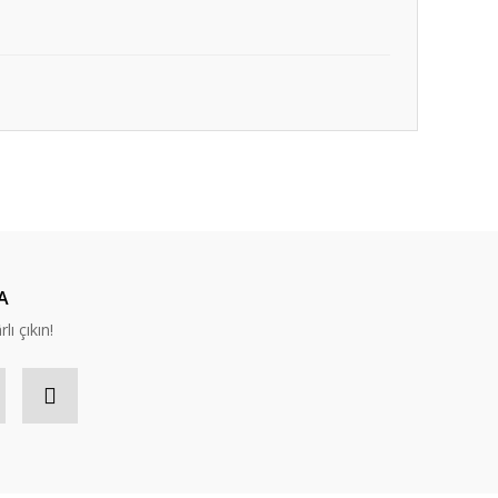
ıza iletebilirsiniz.
A
lı çıkın!