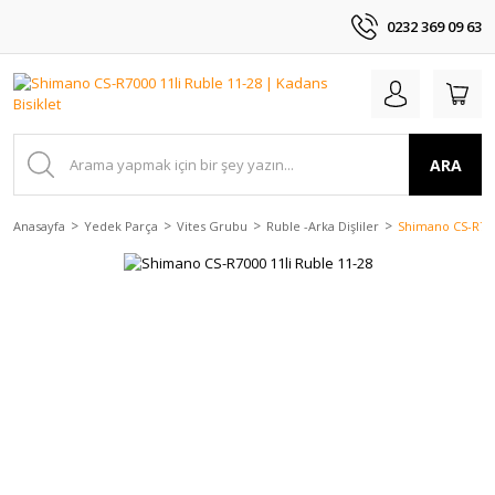
0232 369 09 63
ARA
Anasayfa
Yedek Parça
Vites Grubu
Ruble -Arka Dişliler
Shimano CS-R700