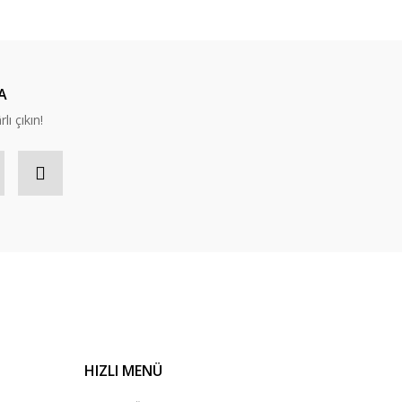
A
lı çıkın!
HIZLI MENÜ