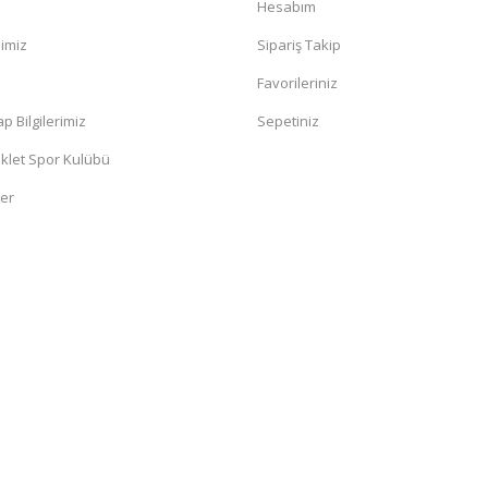
Hesabım
mimiz
Sipariş Takip
a
Favorileriniz
 Bilgilerimiz
Sepetiniz
klet Spor Kulübü
ler