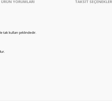
ÜRÜN YORUMLARI
TAKSİT SEÇENEKLER
de tak kullan şeklindedir.
dur.
er konularda yetersiz gördüğünüz noktaları öneri formunu kullanarak tarafım