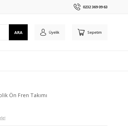
0232 369 09 63
ARA
Üyelik
Sepetim
lik Ön Fren Takımı
le!