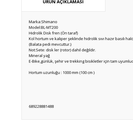
ÜRÜN AÇIKLAMASI
Marka:Shimano
Model:BL-MT200
Hidrolik Disk fren (Ön taraf)
Kol hortum ve kaliper şeklinde hidrolik sıvı hazır basılı hal
(Balata pedi mevcuttur.)
Not:Sete: disk ler (rotor) dahil değildir.
Mineral yağ
E-Bike,günlük, şehir ve trekking bisikletler için tam uyumlu
Hortum uzunluğu : 1000 mm (100 cm )
689228881488
Bu ürünün fiyat bilgisi, resim, ürün açıklamalarında ve diğ