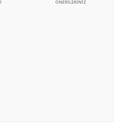
İ
ÖNERİLERİNİZ
ıza iletebilirsiniz.