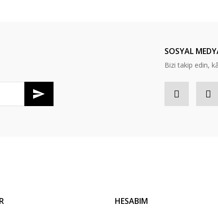
Bu ürüne ilk yorumu siz yapın!
Yorum Yaz
SOSYAL MEDY
Bizi takip edin, kâr
Gönder
R
HESABIM