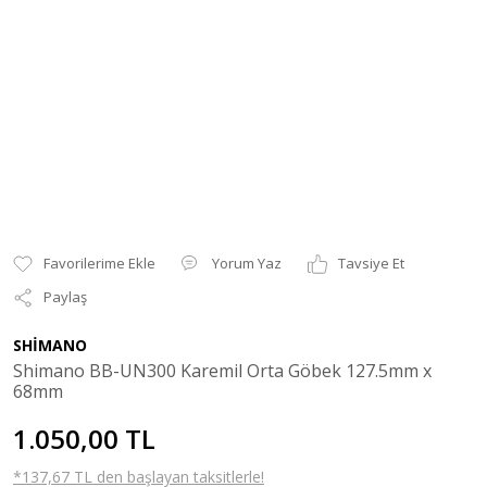
Yorum Yaz
Tavsiye Et
Paylaş
SHİMANO
Shimano BB-UN300 Karemil Orta Göbek 127.5mm x
68mm
1.050,00 TL
*137,67 TL den başlayan taksitlerle!