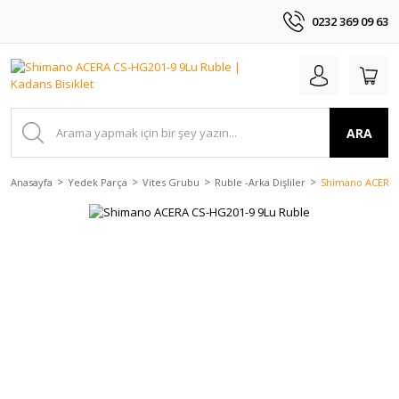
0232 369 09 63
ARA
Anasayfa
Yedek Parça
Vites Grubu
Ruble -Arka Dişliler
Shimano ACERA 