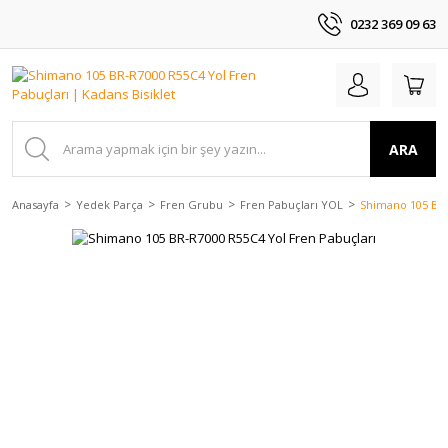
0232 369 09 63
ARA
Anasayfa
Yedek Parça
Fren Grubu
Fren Pabuçları YOL
Shimano 105 BR-