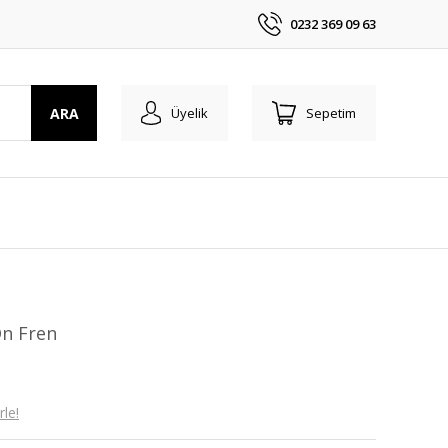
0232 369 09 63
ARA
Üyelik
Sepetim
n Fren
le!