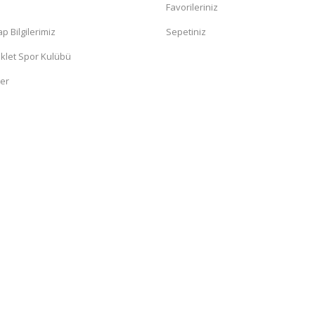
a
Favorileriniz
 Bilgilerimiz
Sepetiniz
klet Spor Kulübü
ler