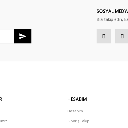
Yorum Yaz
SOSYAL MEDY
Bizi takip edin, kâr
Gönder
R
HESABIM
Hesabım
mimiz
Sipariş Takip