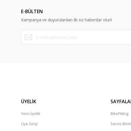
Ürün açıklamasında eksik bilgiler bulunuyor.
E-BÜLTEN
Ürün bilgilerinde hatalar bulunuyor.
Kampanya ve duyurulardan ilk siz haberdar olun!
Ürün fiyatı diğer sitelerden daha pahalı.
Bu ürüne benzer farklı alternatifler olmalı.
ÜYELİK
SAYFALA
Yeni Üyelik
BikeFitting
Üye Girişi
Servis Biri