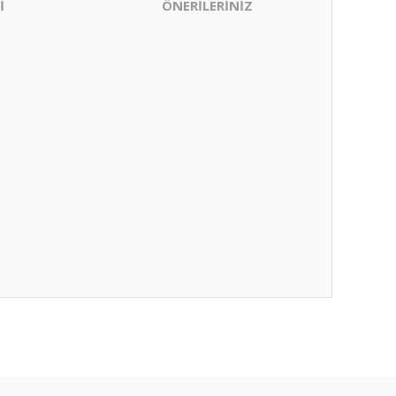
İ
ÖNERİLERİNİZ
ıza iletebilirsiniz.