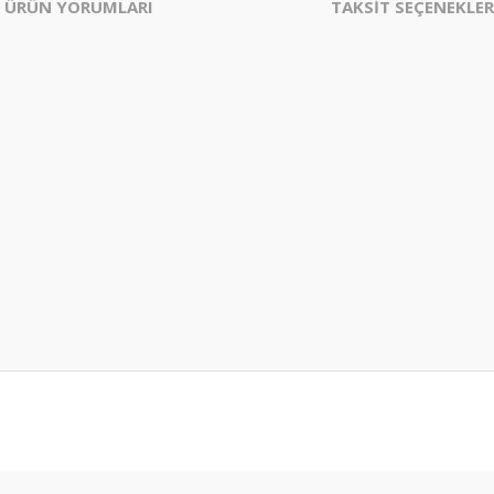
ÜRÜN YORUMLARI
TAKSİT SEÇENEKLER
er konularda yetersiz gördüğünüz noktaları öneri formunu kullanarak tarafım
Bu ürüne ilk yorumu siz yapın!