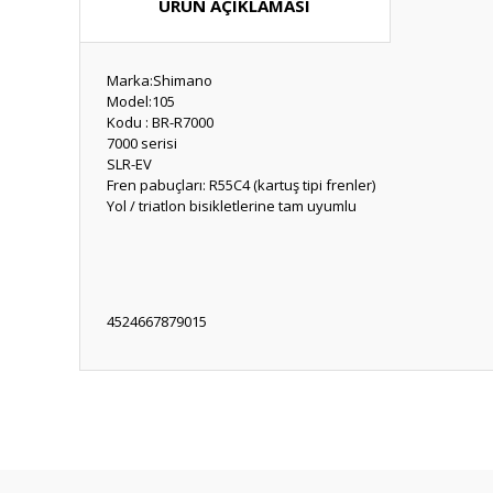
ÜRÜN AÇIKLAMASI
Marka:Shimano
Model:105
Kodu : BR-R7000
7000 serisi
SLR-EV
Fren pabuçları: R55C4 (kartuş tipi frenler)
Yol / triatlon bisikletlerine tam uyumlu
4524667879015
Bu ürünün fiyat bilgisi, resim, ürün açıklamalarında ve diğ
Görüş ve önerileriniz için teşekkür ederiz.
Ürün resmi kalitesiz, bozuk veya görüntülenemiyor.