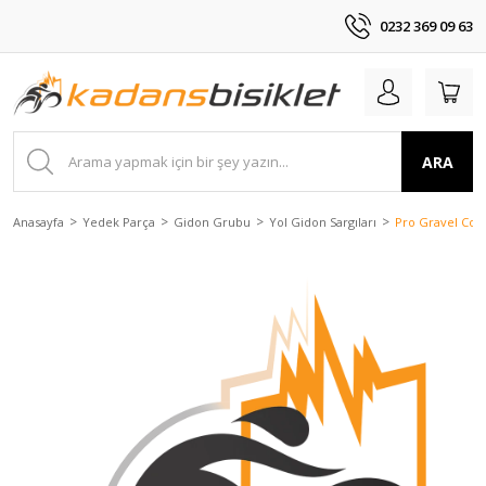
0232 369 09 63
ARA
Anasayfa
Yedek Parça
Gidon Grubu
Yol Gidon Sargıları
Pro Gravel Comf