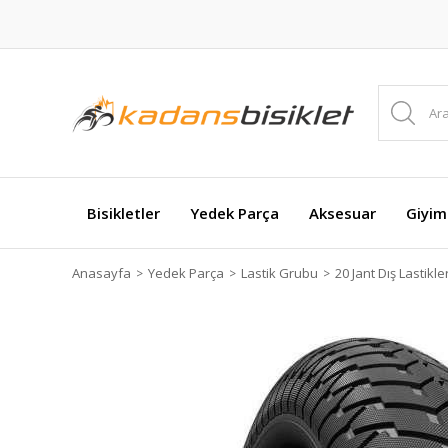
Bisikletler
Yedek Parça
Aksesuar
Giyim
Anasayfa
Yedek Parça
Lastik Grubu
20 Jant Dış Lastikle