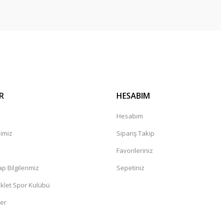
Gönder
R
HESABIM
Hesabım
mimiz
Sipariş Takip
a
Favorileriniz
 Bilgilerimiz
Sepetiniz
klet Spor Kulübü
ler