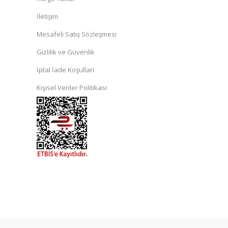
İletişim
Mesafeli Satış Sözleşmesi
Gizlilik ve Güvenlik
İptal İade Koşullari
Kişisel Veriler Politikası