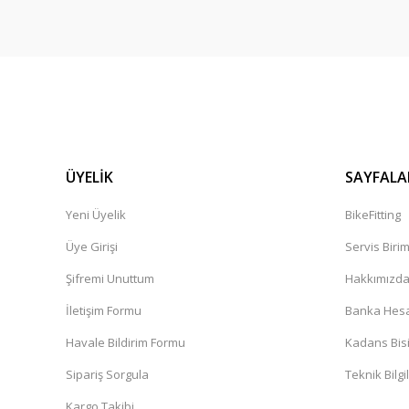
ÜYELİK
SAYFALA
Yeni Üyelik
BikeFitting
Üye Girişi
Servis Biri
Şifremi Unuttum
Hakkımızd
İletişim Formu
Banka Hesap
Havale Bildirim Formu
Kadans Bisi
Sipariş Sorgula
Teknik Bilgi
Kargo Takibi