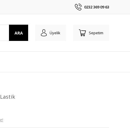
0232 369 09 63
ARA
Üyelik
Sepetim
 Lastik
e!