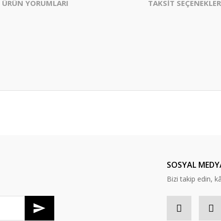
ÜRÜN YORUMLARI
TAKSİT SEÇENEKLER
er konularda yetersiz gördüğünüz noktaları öneri formunu kullanarak tarafım
Bu ürüne ilk yorumu siz yapın!
Yorum Yaz
SOSYAL MEDY
Bizi takip edin, kâr