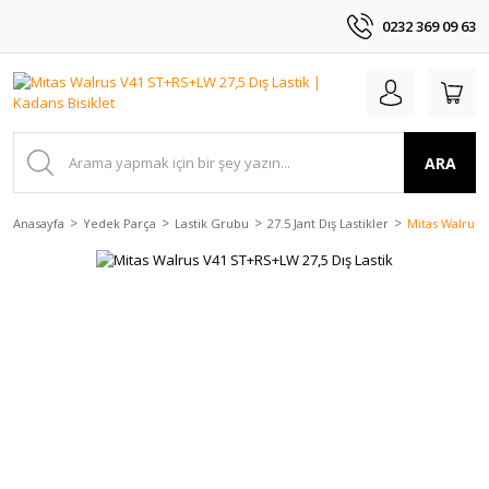
0232 369 09 63
ARA
Anasayfa
Yedek Parça
Lastik Grubu
27.5 Jant Dış Lastikler
Mitas Walrus 