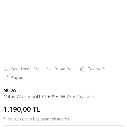
Yorum Yaz
Tavsiye Et
Paylaş
MİTAS
Mitas Walrus V41 ST+RS+LW 27,5 Dış Lastik
1.190,00 TL
*156,02 TL den başlayan taksitlerle!