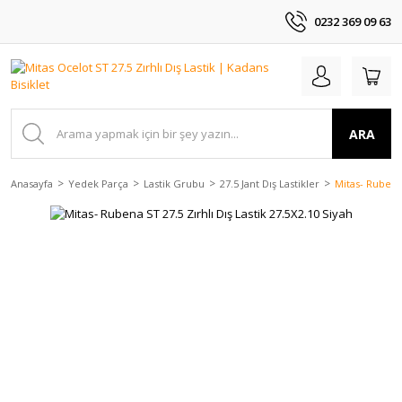
0232 369 09 63
ARA
Anasayfa
Yedek Parça
Lastik Grubu
27.5 Jant Dış Lastikler
Mitas- Rubena 