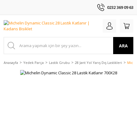
0232 369 09 63
ARA
Anasayfa
Yedek Parça
Lastik Grubu
28 Jant Yol Yarış Dış Lastikleri
Michel