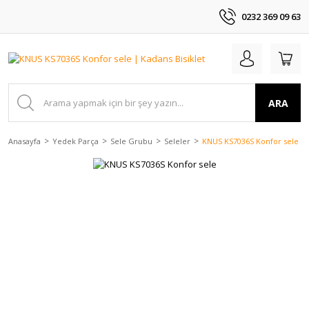
0232 369 09 63
ARA
Anasayfa
Yedek Parça
Sele Grubu
Seleler
KNUS KS7036S Konfor sele