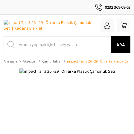
0232 369 09 63
ARA
Anasayfa
Aksesuar
Çamurluklar
impact Tail 3 26''-29'' Ön arka Plastik Çamu