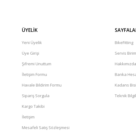
ÜYELİK
SAYFALA
Yeni Üyelik
BikeFitting
Üye Girişi
Servis Biri
Şifremi Unuttum
Hakkımızd
İletişim Formu
Banka Hesap
Havale Bildirim Formu
Kadans Bisi
Sipariş Sorgula
Teknik Bilgi
Kargo Takibi
İletişim
Mesafeli Satış Sözleşmesi