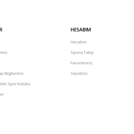
R
HESABIM
Hesabım
mimiz
Sipariş Takip
a
Favorileriniz
 Bilgilerimiz
Sepetiniz
klet Spor Kulübü
ler