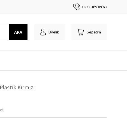
0232 369 09 63
ARA
Üyelik
Sepetim
lastik Kırmızı
e!