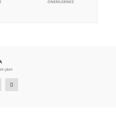
İ
ÖNERİLERİNİZ
ıza iletebilirsiniz.
A
lı çıkın!