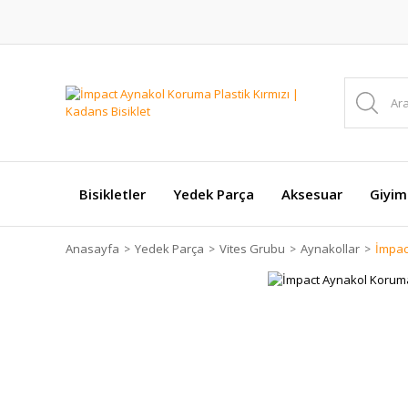
Bisikletler
Yedek Parça
Aksesuar
Giyim
Anasayfa
Yedek Parça
Vites Grubu
Aynakollar
İmpac