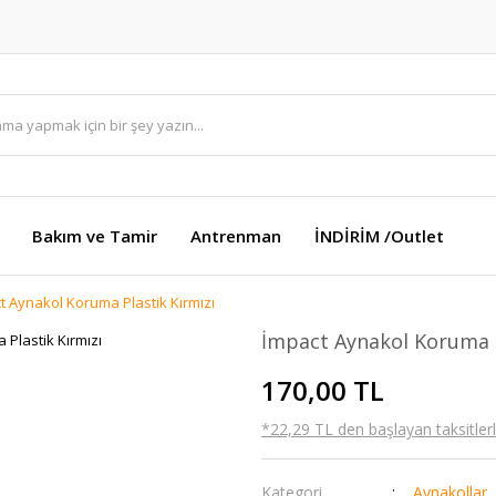
Bakım ve Tamir
Antrenman
İNDİRİM /Outlet
t Aynakol Koruma Plastik Kırmızı
İmpact Aynakol Koruma P
170,00 TL
*22,29 TL den başlayan taksitlerl
Kategori
Aynakollar