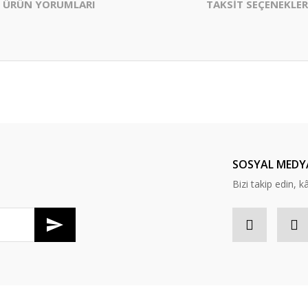
ÜRÜN YORUMLARI
TAKSİT SEÇENEKLER
er konularda yetersiz gördüğünüz noktaları öneri formunu kullanarak tarafım
Bu ürüne ilk yorumu siz yapın!
Yorum Yaz
SOSYAL MEDY
Bizi takip edin, kâr
Gönder