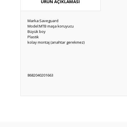
ÜRÜN AÇIKLAMASI
Marka:Saveguard
Model:MTB maşa koruyucu
Büyük boy
Plastik
kolay montaj (anahtar gerekmez)
8682040201663
Bu ürünün fiyat bilgisi, resim, ürün açıklamalarında ve diğ
Görüş ve önerileriniz için teşekkür ederiz.
Ürün resmi kalitesiz, bozuk veya görüntülenemiyor.