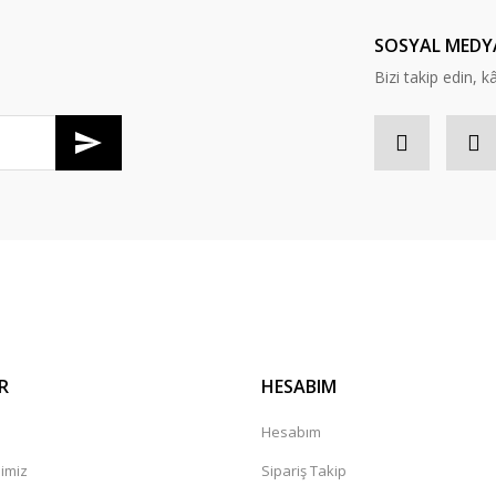
Yorum Yaz
SOSYAL MEDY
Bizi takip edin, kâr
Gönder
R
HESABIM
Hesabım
mimiz
Sipariş Takip