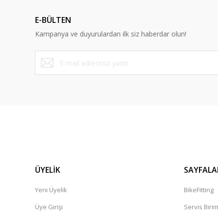
Ürün açıklamasında eksik bilgiler bulunuyor.
E-BÜLTEN
Ürün bilgilerinde hatalar bulunuyor.
Kampanya ve duyurulardan ilk siz haberdar olun!
Ürün fiyatı diğer sitelerden daha pahalı.
Bu ürüne benzer farklı alternatifler olmalı.
ÜYELİK
SAYFALA
Yeni Üyelik
BikeFitting
Üye Girişi
Servis Biri