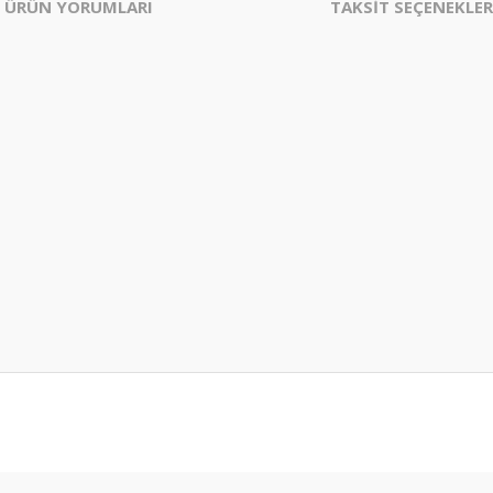
ÜRÜN YORUMLARI
TAKSİT SEÇENEKLER
er konularda yetersiz gördüğünüz noktaları öneri formunu kullanarak tarafım
Bu ürüne ilk yorumu siz yapın!