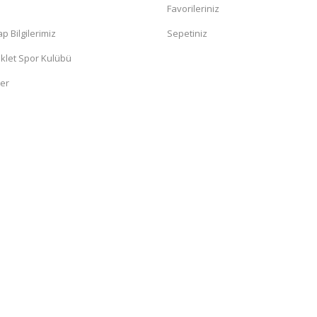
a
Favorileriniz
 Bilgilerimiz
Sepetiniz
klet Spor Kulübü
ler