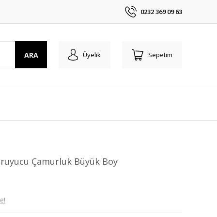
0232 369 09 63
ARA
Üyelik
Sepetim
ruyucu Çamurluk Büyük Boy
e!