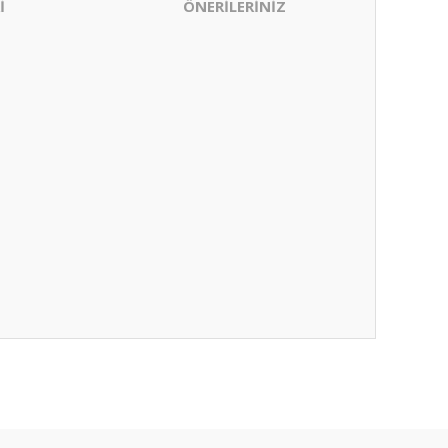
İ
ÖNERİLERİNİZ
ıza iletebilirsiniz.