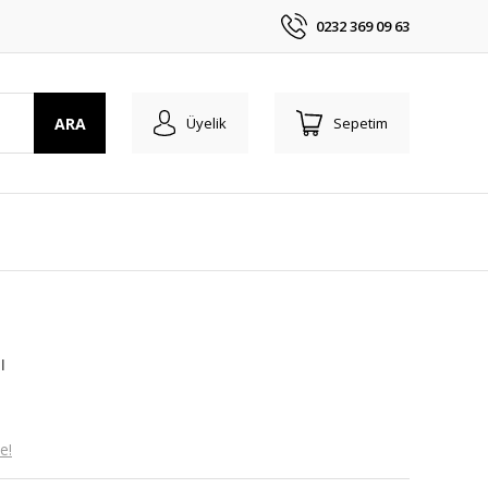
0232 369 09 63
ARA
Üyelik
Sepetim
ı
e!