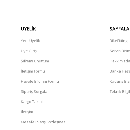
ÜYELİK
SAYFALA
Yeni Üyelik
BikeFitting
Üye Girişi
Servis Biri
Şifremi Unuttum
Hakkımızd
İletişim Formu
Banka Hesap
Havale Bildirim Formu
Kadans Bisi
Sipariş Sorgula
Teknik Bilgi
Kargo Takibi
İletişim
Mesafeli Satış Sözleşmesi