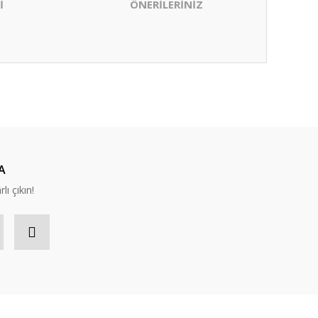
İ
ÖNERİLERİNİZ
ıza iletebilirsiniz.
A
lı çıkın!