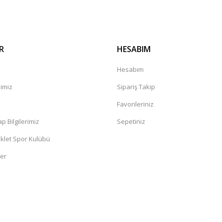
R
HESABIM
Hesabım
mimiz
Sipariş Takip
a
Favorileriniz
 Bilgilerimiz
Sepetiniz
klet Spor Kulübü
ler