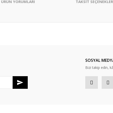
ÜRÜN YORUMLARI
TAKSİT SEÇENEKLER
er konularda yetersiz gördüğünüz noktaları öneri formunu kullanarak tarafım
Bu ürüne ilk yorumu siz yapın!
Yorum Yaz
SOSYAL MEDY
Bizi takip edin, kâr
Gönder