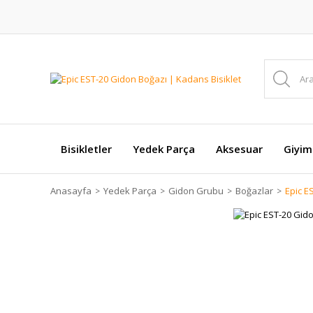
Bisikletler
Yedek Parça
Aksesuar
Giyim
Anasayfa
Yedek Parça
Gidon Grubu
Boğazlar
Epic E