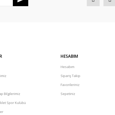
Gönder
R
HESABIM
Hesabım
mimiz
Sipariş Takip
a
Favorileriniz
 Bilgilerimiz
Sepetiniz
klet Spor Kulübü
ler