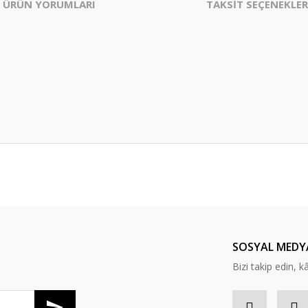
ÜRÜN YORUMLARI
TAKSİT SEÇENEKLER
er konularda yetersiz gördüğünüz noktaları öneri formunu kullanarak tarafım
Bu ürüne ilk yorumu siz yapın!
Yorum Yaz
SOSYAL MEDY
Bizi takip edin, kâr