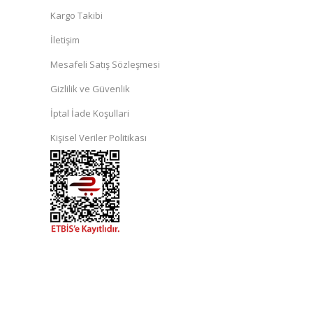
Kargo Takibi
İletişim
Mesafeli Satış Sözleşmesi
Gizlilik ve Güvenlik
İptal İade Koşullari
Kişisel Veriler Politikası