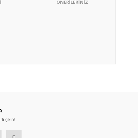
İ
ÖNERİLERİNİZ
ıza iletebilirsiniz.
A
lı çıkın!