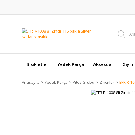
Bisikletler
Yedek Parça
Aksesuar
Giyim
Anasayfa
Yedek Parça
Vites Grubu
Zincirler
EFR R-100