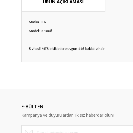
ÜRÜN AÇIKLAMASI
Marka: EFR
Model: R-1008
8 vitesli MTB bisikletlere uygun 116 baklalı zincir
Bu ürünün fiyat bilgisi, resim, ürün açıklamalarında ve diğ
Görüş ve önerileriniz için teşekkür ederiz.
Ürün resmi kalitesiz, bozuk veya görüntülenemiyor.
Ürün açıklamasında eksik bilgiler bulunuyor.
E-BÜLTEN
Ürün bilgilerinde hatalar bulunuyor.
Kampanya ve duyurulardan ilk siz haberdar olun!
Ürün fiyatı diğer sitelerden daha pahalı.
Bu ürüne benzer farklı alternatifler olmalı.