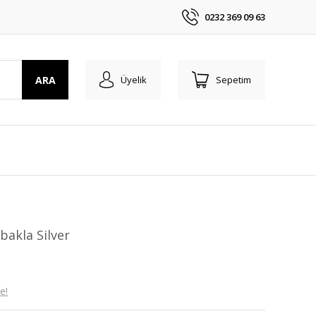
0232 369 09 63
ARA
Üyelik
Sepetim
 bakla Silver
e!