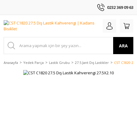
0232 369 09 63
ARA
Anasayfa
Yedek Parça
Lastik Grubu
27.5 Jant Dış Lastikler
CST C1820 27.5