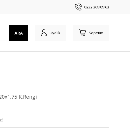
0232 369 09 63
ARA
Üyelik
Sepetim
20x1.75 K.Rengi
e!