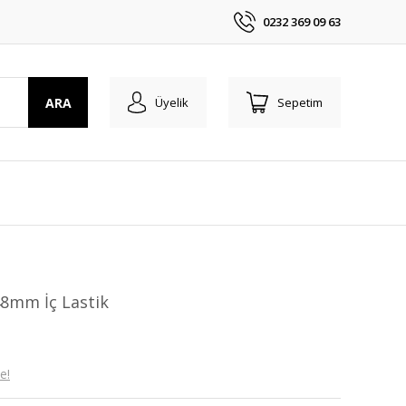
0232 369 09 63
ARA
Üyelik
Sepetim
48mm İç Lastik
e!