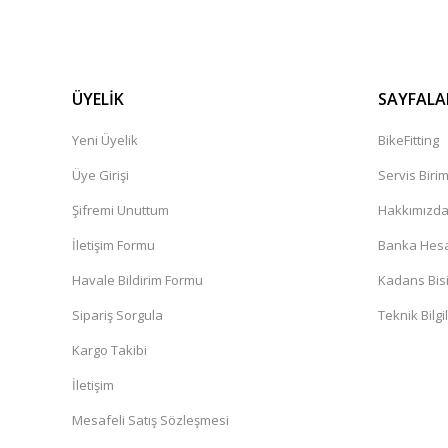
ÜYELİK
SAYFALA
Yeni Üyelik
BikeFitting
Üye Girişi
Servis Biri
Şifremi Unuttum
Hakkımızd
İletişim Formu
Banka Hesap
Havale Bildirim Formu
Kadans Bisi
Sipariş Sorgula
Teknik Bilgi
Kargo Takibi
İletişim
Mesafeli Satış Sözleşmesi