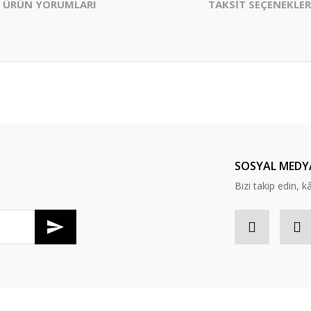
ÜRÜN YORUMLARI
TAKSİT SEÇENEKLER
er konularda yetersiz gördüğünüz noktaları öneri formunu kullanarak tarafım
Bu ürüne ilk yorumu siz yapın!
Yorum Yaz
SOSYAL MEDY
Bizi takip edin, kâr
Gönder