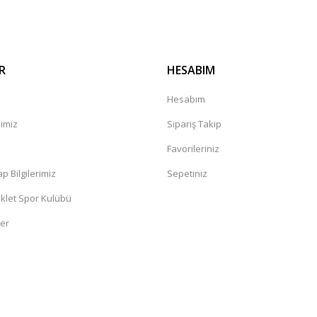
R
HESABIM
Hesabım
mimiz
Sipariş Takip
a
Favorileriniz
 Bilgilerimiz
Sepetiniz
klet Spor Kulübü
ler