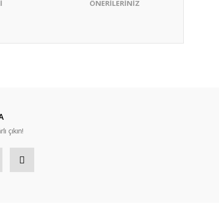
İ
ÖNERİLERİNİZ
ıza iletebilirsiniz.
A
lı çıkın!