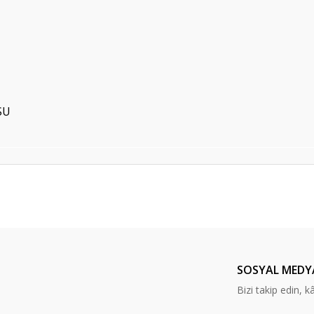
SU
er konularda yetersiz gördüğünüz noktaları öneri formunu kullanarak tarafım
Bu ürüne ilk yorumu siz yapın!
Yorum Yaz
SOSYAL MEDY
Bizi takip edin, kâr