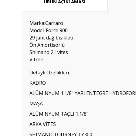
ÜRÜN AÇIKLAMASI
Marka:Carraro
Model: Force 900
29 jant dağ bisikleti
Ön Amortisörlü
Shimano 21 vites
V fren
Detaylı Özellikleri:
KADRO
ALÜMİNYUM 1.1/8" YARI ENTEGRE HYDROFO
MAŞA
ALÜMİNYUM TAÇLI 1.1/8"
ARKA VİTES
SHIMANO TOURNEY TY300