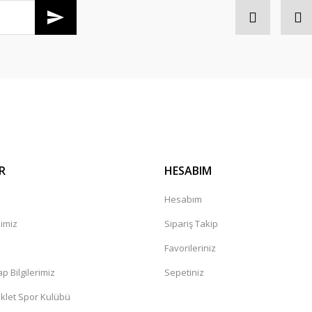
Gönder
R
HESABIM
Hesabım
mimiz
Sipariş Takip
a
Favorileriniz
 Bilgilerimiz
Sepetiniz
klet Spor Kulübü