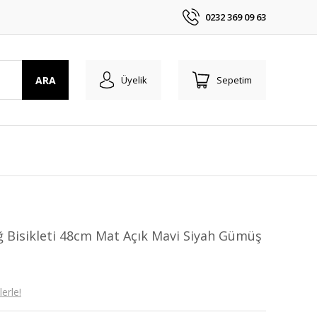
0232 369 09 63
ARA
Üyelik
Sepetim
ğ Bisikleti 48cm Mat Açık Mavi Siyah Gümüş
erle!