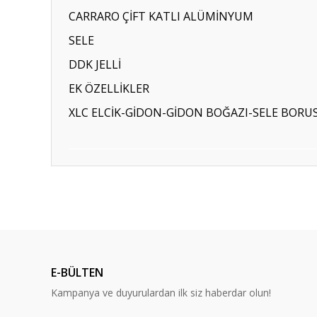
CARRARO ÇİFT KATLI ALÜMİNYUM
SELE
DDK JELLİ
EK ÖZELLİKLER
XLC ELCİK-GİDON-GİDON BOĞAZI-SELE BORU
Bu ürünün fiyat bilgisi, resim, ürün açıklamalarında ve diğ
Görüş ve önerileriniz için teşekkür ederiz.
Ürün resmi kalitesiz, bozuk veya görüntülenemiyor.
Ürün açıklamasında eksik bilgiler bulunuyor.
E-BÜLTEN
Ürün bilgilerinde hatalar bulunuyor.
Kampanya ve duyurulardan ilk siz haberdar olun!
Ürün fiyatı diğer sitelerden daha pahalı.