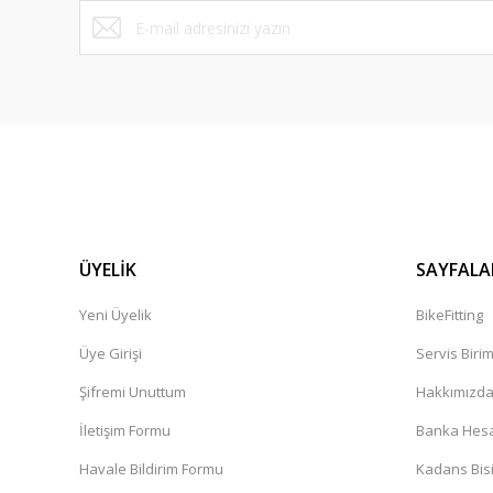
Bu ürüne benzer farklı alternatifler olmalı.
ÜYELİK
SAYFALA
Yeni Üyelik
BikeFitting
Üye Girişi
Servis Biri
Şifremi Unuttum
Hakkımızd
İletişim Formu
Banka Hesap
Havale Bildirim Formu
Kadans Bisi