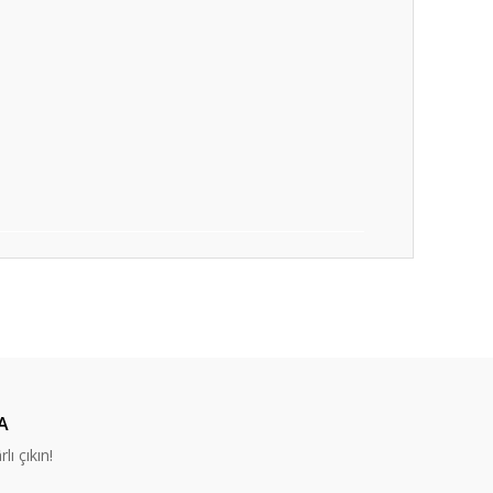
ıza iletebilirsiniz.
A
lı çıkın!