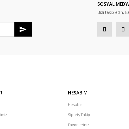
SOSYAL MEDY
Bizi takip edin, kâr
Gönder
R
HESABIM
Hesabım
mimiz
Sipariş Takip
a
Favorileriniz