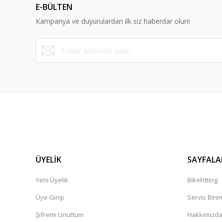
E-BÜLTEN
Ürün bilgilerinde hatalar bulunuyor.
Kampanya ve duyurulardan ilk siz haberdar olun!
Ürün fiyatı diğer sitelerden daha pahalı.
Bu ürüne benzer farklı alternatifler olmalı.
ÜYELİK
SAYFALA
Yeni Üyelik
BikeFitting
Üye Girişi
Servis Biri
Şifremi Unuttum
Hakkımızd