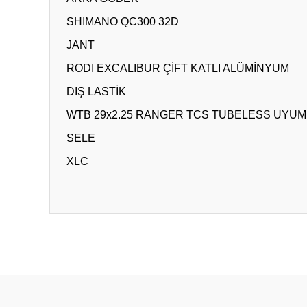
SHIMANO QC300 32D
JANT
RODI EXCALIBUR ÇİFT KATLI ALÜMİNYUM
DIŞ LASTİK
WTB 29x2.25 RANGER TCS TUBELESS UYU
SELE
XLC
Bu ürünün fiyat bilgisi, resim, ürün açıklamalarında ve diğ
Görüş ve önerileriniz için teşekkür ederiz.
Ürün resmi kalitesiz, bozuk veya görüntülenemiyor.
Ürün açıklamasında eksik bilgiler bulunuyor.