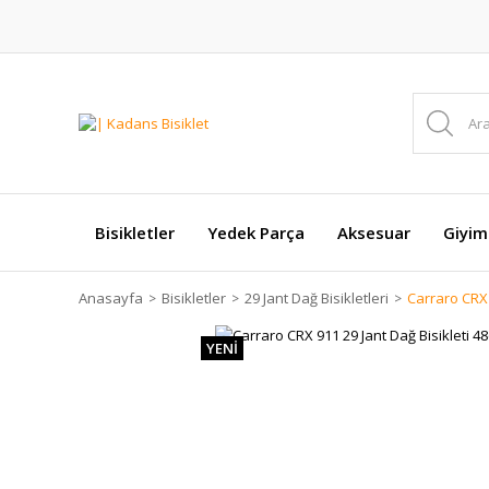
Bisikletler
Yedek Parça
Aksesuar
Giyim
Anasayfa
Bisikletler
29 Jant Dağ Bisikletleri
Carraro CRX 
YENİ