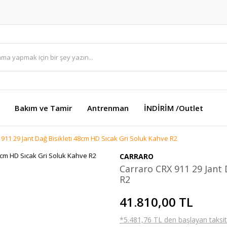
Bakım ve Tamir
Antrenman
İNDİRİM /Outlet
911 29 Jant Dağ Bisikleti 48cm HD Sıcak Gri Soluk Kahve R2
CARRARO
Carraro CRX 911 29 Jant 
R2
41.810,00 TL
*5.481,76 TL den başlayan taksitl