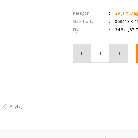
Kategori
29 Jant Dağ 
Stok Kodu
868113721
Fiyat
34.841,67 
Paylaş