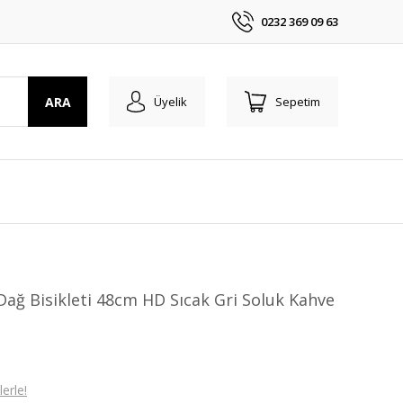
0232 369 09 63
ARA
Üyelik
Sepetim
Dağ Bisikleti 48cm HD Sıcak Gri Soluk Kahve
erle!