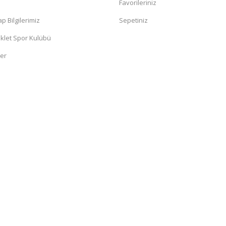
a
Favorileriniz
 Bilgilerimiz
Sepetiniz
klet Spor Kulübü
ler