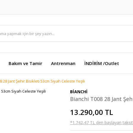
Bakım ve Tamir
Antrenman
İNDİRİM /Outlet
8 28 Jant Şehir Bisikleti 53cm Siyah Celeste Yeşili
BİANCHİ
Bianchi T008 28 Jant Şehi
13.290,00 TL
*1.742,47 TL den başlayan taksitl