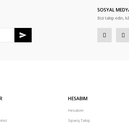
Yorum Yaz
SOSYAL MEDY
Bizi takip edin, kâr
Gönder
R
HESABIM
Hesabım
mimiz
Sipariş Takip