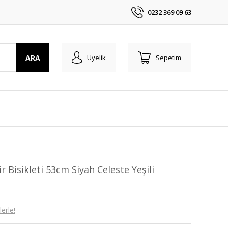
0232 369 09 63
ARA
Üyelik
Sepetim
r Bisikleti 53cm Siyah Celeste Yeşili
erle!