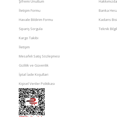
Şifremi Unuttum
Hakkımızd
İletişim Formu
Banka Hesap
Havale Bildirim Formu
Kadans Bisi
Sipariş Sorgula
Teknik Bilgi
Kargo Takibi
İletişim
Mesafeli Satış Sözleşmesi
Gizlilik ve Güvenlik
İptal İade Koşullari
Kişisel Veriler Politikası