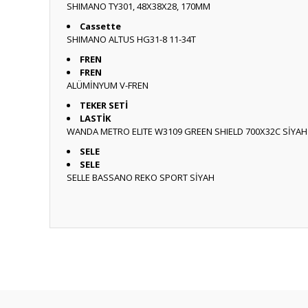
SHIMANO TY301, 48X38X28, 170MM
Cassette
SHIMANO ALTUS HG31-8 11-34T
FREN
FREN
ALÜMİNYUM V-FREN
TEKER SETİ
LASTİK
WANDA METRO ELITE W3109 GREEN SHIELD 700X32C SİYAH
SELE
SELE
SELLE BASSANO REKO SPORT SİYAH
Bu ürünün fiyat bilgisi, resim, ürün açıklamalarında ve diğ
Görüş ve önerileriniz için teşekkür ederiz.
Ürün resmi kalitesiz, bozuk veya görüntülenemiyor.