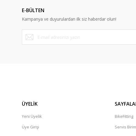
Ürün açıklamasında eksik bilgiler bulunuyor.
E-BÜLTEN
Ürün bilgilerinde hatalar bulunuyor.
Kampanya ve duyurulardan ilk siz haberdar olun!
Ürün fiyatı diğer sitelerden daha pahalı.
Bu ürüne benzer farklı alternatifler olmalı.
ÜYELİK
SAYFALA
Yeni Üyelik
BikeFitting
Üye Girişi
Servis Biri