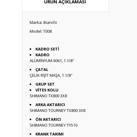
ÜRÜN AÇIKLAMASI
Marka: Bianchi
Model: T008
KADRO SETİ
KADRO
ALÜMİNYUM 6061, 1.1/8''
ÇATAL
ÇELİK RİJİT MAŞA, 1.1/8"
GRUP SET
VİTES KOLU
SHIMANO TX800 3X8
ARKA AKTARICI
SHIMANO TOURNEY TX800 3X8
ÖN AKTARICI
SHIMANO TOURNEY TY510
KRANK TAKIMI