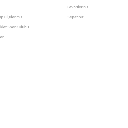
a
Favorileriniz
 Bilgilerimiz
Sepetiniz
klet Spor Kulübü
ler