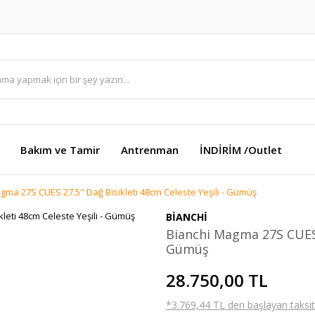
Bakım ve Tamir
Antrenman
İNDİRİM /Outlet
gma 27S CUES 27.5'' Dağ Bisikleti 48cm Celeste Yeşili - Gümüş
BİANCHİ
Bianchi Magma 27S CUES 2
Gümüş
28.750,00 TL
*3.769,44 TL den başlayan taksitl