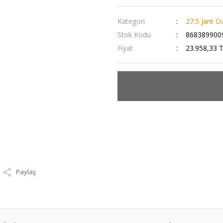
Kategori
27.5 Jant Da
Stok Kodu
868389900
Fiyat
23.958,33 
Paylaş