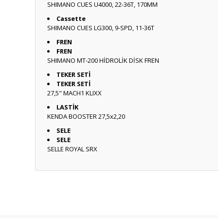
SHIMANO CUES U4000, 22-36T, 170MM
Cassette
SHIMANO CUES LG300, 9-SPD, 11-36T
FREN
FREN
SHIMANO MT-200 HİDROLİK DİSK FREN
TEKER SETİ
TEKER SETİ
27,5" MACH1 KLIXX
LASTİK
KENDA BOOSTER 27,5x2,20
SELE
SELE
SELLE ROYAL SRX
Bu ürünün fiyat bilgisi, resim, ürün açıklamalarında ve diğ
Görüş ve önerileriniz için teşekkür ederiz.