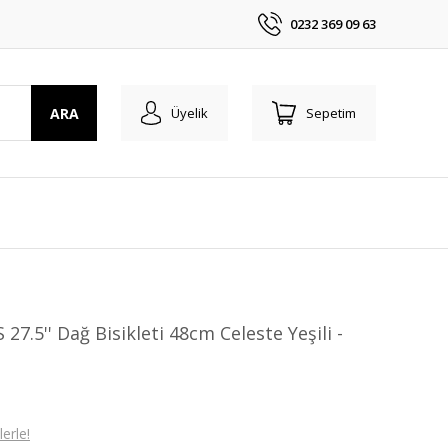
0232 369 09 63
ARA
Üyelik
Sepetim
7.5'' Dağ Bisikleti 48cm Celeste Yeşili -
erle!