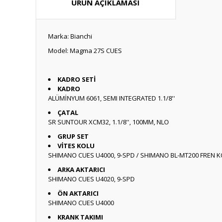
ÜRÜN AÇIKLAMASI
Marka: Bianchi
Model: Magma 27S CUES
KADRO SETİ
KADRO
ALÜMİNYUM 6061, SEMI INTEGRATED 1.1/8''
ÇATAL
SR SUNTOUR XCM32, 1.1/8'', 100MM, NLO
GRUP SET
VİTES KOLU
SHIMANO CUES U4000, 9-SPD / SHIMANO BL-MT200 FREN 
ARKA AKTARICI
SHIMANO CUES U4020, 9-SPD
ÖN AKTARICI
SHIMANO CUES U4000
KRANK TAKIMI