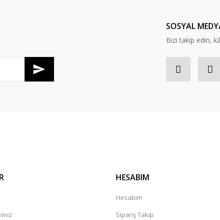
Yorum Yaz
SOSYAL MEDY
Bizi takip edin, kâr
Gönder
R
HESABIM
Hesabım
mimiz
Sipariş Takip