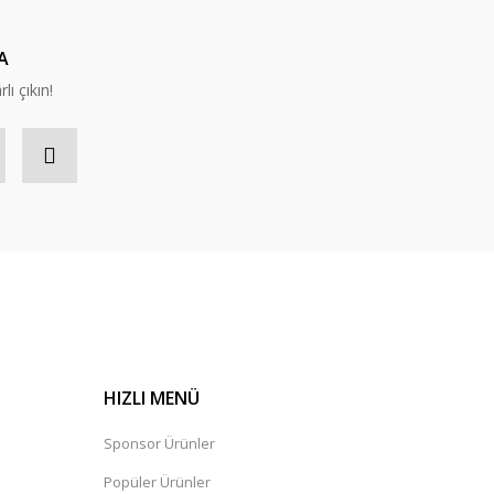
A
lı çıkın!
HIZLI MENÜ
Sponsor Ürünler
Popüler Ürünler