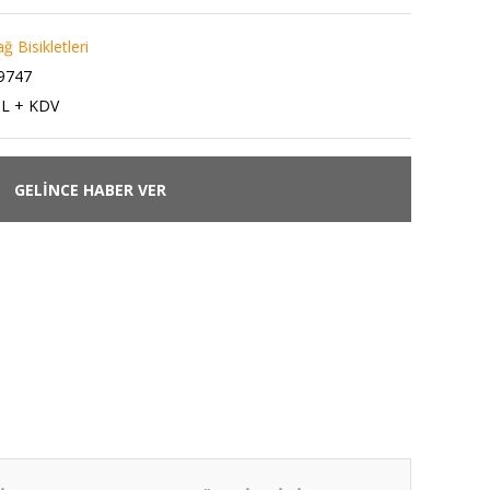
ğ Bisikletleri
9747
TL + KDV
GELİNCE HABER VER